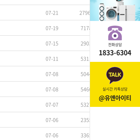
07-21
27963
07-19
7178
07-15
2903
전화상담
1833-6304
07-11
5311
07-08
5044
07-08
5460
실시간 카톡상담
@유앤아이티
07-07
5327
07-06
2355
07-06
3365