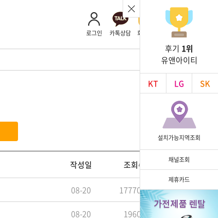
로그인
카톡상담
회사소개
후기
1위
유앤아이티
KT
LG
SK
색
설치가능지역조회
채널조회
작성일
조회수
제휴카드
08-20
1777057
08-20
19601