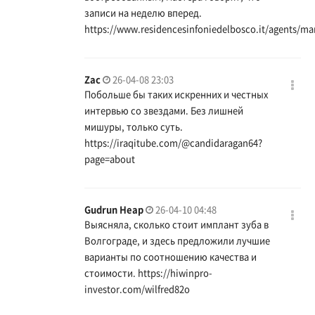
записи на неделю вперед.
https://www.residencesinfoniedelbosco.it/agents/ma
Zac
26-04-08 23:03
Побольше бы таких искренних и честных
интервью со звездами. Без лишней
мишуры, только суть.
https://iraqitube.com/@candidaragan64?
page=about
Gudrun Heap
26-04-10 04:48
Выясняла, сколько стоит имплант зуба в
Волгограде, и здесь предложили лучшие
варианты по соотношению качества и
стоимости.
https://hiwinpro-
investor.com/wilfred82o