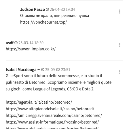
Judson Pasco
26-04-30 19:04
Отзывы не врали, впн реально пушка
https://vpncheburnet.top/
asdf
25-03-14 18:39
https://suwon.implan.co.kr/
Isabel Macdouga…
25-09-08 23:51
Gli eSport sono il futuro delle scommesse, e io studio il
palinsesto di Betonred. Scopriamo insieme le migliori quote
su giochi come League of Legends, CS:GO e Dota 2.
https://agenxia.it/it/casino/betonred/
https://www.altopianodelsole.it/casino/betonred/
https://amicireggiavenariareale.com/casino/betonred/
https://www.assist-informatique.fr/casino/betonred/
https://www.atelierdelvapore.com/casino/betonred/