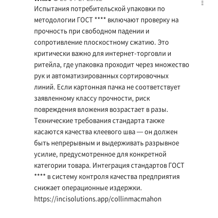
Испытания потребительской упаковки по
методологии ГОСТ **** включают проверку на
прочность при свободном падении и
сопротивление плоскостному сжатию. Это
критически важно для интернет-торговли и
ритейла, где упаковка проходит через множество
рук и автоматизированных сортировочных
линий. Если картонная пачка не соответствует
заявленному классу прочности, риск
повреждения вложения возрастает в разы.
Технические требования стандарта также
касаются качества клеевого шва — он должен
быть непрерывным и выдерживать разрывное
усилие, предусмотренное для конкретной
категории товара. Интеграция стандартов ГОСТ
**** в систему контроля качества предприятия
снижает операционные издержки.
https://incisolutions.app/collinmacmahon