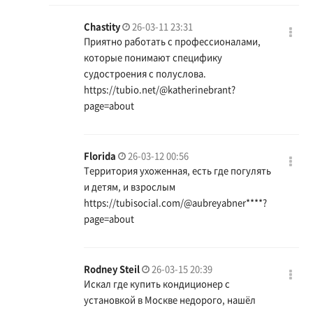
Chastity
26-03-11 23:31
Приятно работать с профессионалами,
которые понимают специфику
судостроения с полуслова.
https://tubio.net/@katherinebrant?
page=about
Florida
26-03-12 00:56
Территория ухоженная, есть где погулять
и детям, и взрослым
https://tubisocial.com/@aubreyabner
****?
page=about
Rodney Steil
26-03-15 20:39
Искал где купить кондиционер с
установкой в Москве недорого, нашёл