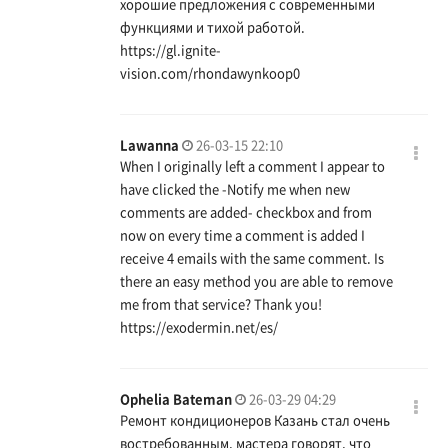
хорошие предложения с современными
функциями и тихой работой.
https://gl.ignite-
vision.com/rhondawynkoop0
Lawanna
26-03-15 22:10
When I originally left a comment I appear to
have clicked the -Notify me when new
comments are added- checkbox and from
now on every time a comment is added I
receive 4 emails with the same comment. Is
there an easy method you are able to remove
me from that service? Thank you!
https://exodermin.net/es/
Ophelia Bateman
26-03-29 04:29
Ремонт кондиционеров Казань стал очень
востребованным, мастера говорят, что