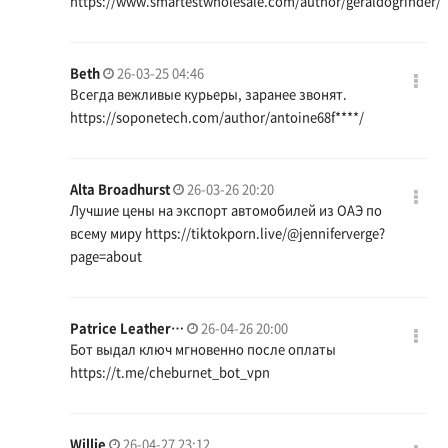
https://www.smartestwholesale.com/author/geraldogrinder/
Beth
26-03-25 04:46
Всегда вежливые курьеры, заранее звонят.
https://soponetech.com/author/antoine68f
****/
Alta Broadhurst
26-03-26 20:20
Лучшие цены на экспорт автомобилей из ОАЭ по
всему миру
https://tiktokporn.live/@jenniferverge?
page=about
Patrice Leather…
26-04-26 20:00
Бот выдал ключ мгновенно после оплаты
https://t.me/cheburnet_bot_vpn
Willie
26-04-27 23:12