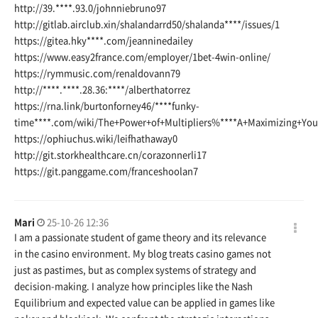
http://39.****.93.0/johnniebruno97
http://gitlab.airclub.xin/shalandarrd50/shalanda
****/issues/1
https://gitea.hky
****.com/jeanninedailey
https://www.easy2france.com/employer/1bet-4win-online/
https://rymmusic.com/renaldovann79
http://****.****.28.36:****/alberthatorrez
https://rna.link/burtonforney46/
****funky-
time****.com/wiki/The+Power+of+Multipliers%****A+Maximizing+Yo
https://ophiuchus.wiki/leifhathaway0
http://git.storkhealthcare.cn/corazonnerli17
https://git.panggame.com/franceshoolan7
Mari
25-10-26 12:36
I am a passionate student of game theory and its relevance
in the casino environment. My blog treats casino games not
just as pastimes, but as complex systems of strategy and
decision-making. I analyze how principles like the Nash
Equilibrium and expected value can be applied in games like