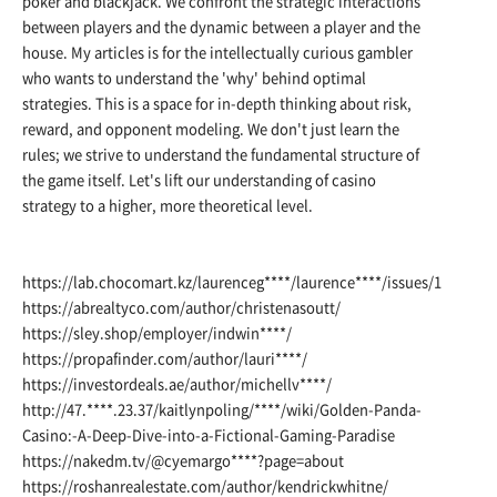
poker and blackjack. We confront the strategic interactions
between players and the dynamic between a player and the
house. My articles is for the intellectually curious gambler
who wants to understand the 'why' behind optimal
strategies. This is a space for in-depth thinking about risk,
reward, and opponent modeling. We don't just learn the
rules; we strive to understand the fundamental structure of
the game itself. Let's lift our understanding of casino
strategy to a higher, more theoretical level.
https://lab.chocomart.kz/laurenceg
****/laurence****/issues/1
https://abrealtyco.com/author/christenasoutt/
https://sley.shop/employer/indwin
****/
https://propafinder.com/author/lauri
****/
https://investordeals.ae/author/michellv
****/
http://47.****.23.37/kaitlynpoling/****/wiki/Golden-Panda-
Casino:-A-Deep-Dive-into-a-Fictional-Gaming-Paradise
https://nakedm.tv/@cyemargo
****?page=about
https://roshanrealestate.com/author/kendrickwhitne/