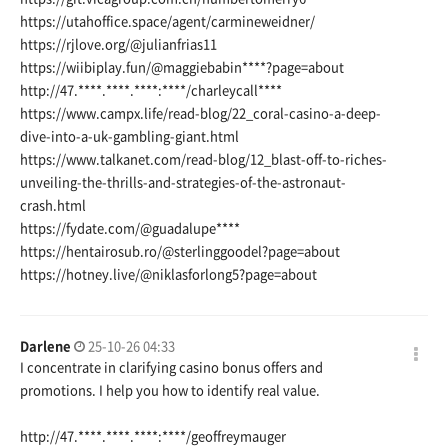
https://utahoffice.space/agent/carmineweidner/
https://rjlove.org/@julianfrias11
https://wiibiplay.fun/@maggiebabin
****?page=about
http://47.****.****.****:****/charleycall****
https://www.campx.life/read-blog/22_coral-casino-a-deep-
dive-into-a-uk-gambling-giant.html
https://www.talkanet.com/read-blog/12_blast-off-to-riches-
unveiling-the-thrills-and-strategies-of-the-astronaut-
crash.html
https://fydate.com/@guadalupe
****
https://hentairosub.ro/@sterlinggoodel?page=about
https://hotney.live/@niklasforlong5?page=about
Darlene
25-10-26 04:33
I concentrate in clarifying casino bonus offers and
promotions. I help you how to identify real value.
http://47.****.****.****:****/geoffreymauger