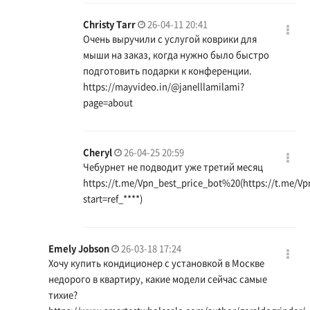
Christy Tarr
26-04-11 20:41
Очень выручили с услугой коврики для
мыши на заказ, когда нужно было быстро
подготовить подарки к конференции.
https://mayvideo.in/@janelllamilami?
page=about
Cheryl
26-04-25 20:59
Чебурнет не подводит уже третий месяц
https://t.me/Vpn_best_price_bot%20(https://t.me/Vp
start=ref_
****)
Emely Jobson
26-03-18 17:24
Хочу купить кондиционер с установкой в Москве
недорого в квартиру, какие модели сейчас самые
тихие?