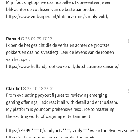
Mijn focus ligt op live casinospellen. Ik presenteer je een
blik achter de coulissen van de beste aanbieders.
https://www.volksopera.nl/dutchcasinos/simply-wild/
Ronald
25-09-29 17:12
Ik ben de het gezicht die de verhalen achter de grootste
gokkers en casino's vastlegt. Leer de levens van de iconen
van het spel.
https://www.hoflandgrootkeuken.nl/dutchcasinos/kansino/
Claribel
25-10-18 23:01
From evaluating payout figures to reviewing emerging
gaming offerings, I address it all with detail and enthusiasm.
My platform is your comprehensive resource to mastering
the exciting world of wagering entertainment.
https://39.99.
****.0/randybetz****/randy****/wiki/1bet4win+casin
https://git.vicagroup.com.cn/humbertomerry6