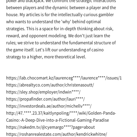
poker and blackjack. We confront the strategic interactions
between players and the dynamic between a player and the
house. My articles is for the intellectually curious gambler
who wants to understand the 'why' behind optimal
strategies. This is a space for in-depth thinking about risk,
reward, and opponent modeling. We don't just learn the
rules; we strive to understand the fundamental structure of
the game itself. Let's lift our understanding of casino
strategy to a higher, more theoretical level.
https://lab.chocomart.kz/laurenceg
****/laurence****/issues/1
https://abrealtyco.com/author/christenasoutt/
https://sley.shop/employer/indwin
****/
https://propafinder.com/author/lauri
****/
https://investordeals.ae/author/michellv
****/
http://47.****.23.37/kaitlynpoling/****/wiki/Golden-Panda-
Casino:-A-Deep-Dive-into-a-Fictional-Gaming-Paradise
https://nakedm.tv/@cyemargo
****?page=about
https://roshanrealestate.com/author/kendrickwhitne/