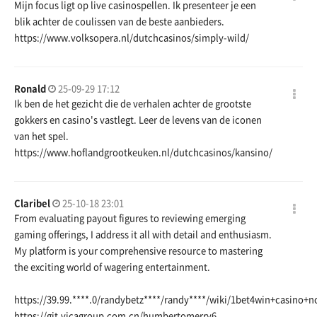
Mijn focus ligt op live casinospellen. Ik presenteer je een
blik achter de coulissen van de beste aanbieders.
https://www.volksopera.nl/dutchcasinos/simply-wild/
Ronald
25-09-29 17:12
Ik ben de het gezicht die de verhalen achter de grootste
gokkers en casino's vastlegt. Leer de levens van de iconen
van het spel.
https://www.hoflandgrootkeuken.nl/dutchcasinos/kansino/
Claribel
25-10-18 23:01
From evaluating payout figures to reviewing emerging
gaming offerings, I address it all with detail and enthusiasm.
My platform is your comprehensive resource to mastering
the exciting world of wagering entertainment.
https://39.99.
****.0/randybetz****/randy****/wiki/1bet4win+casin
https://git.vicagroup.com.cn/humbertomerry6