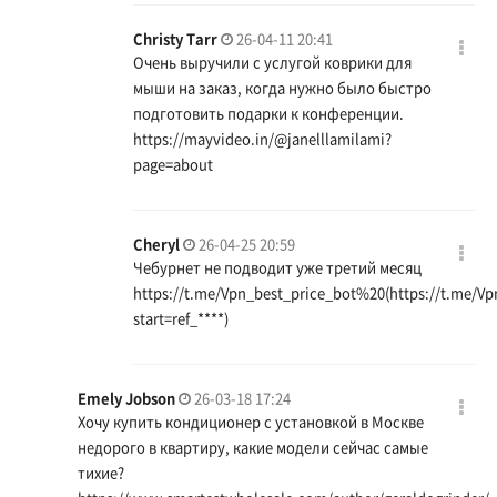
Christy Tarr
26-04-11 20:41
Очень выручили с услугой коврики для
мыши на заказ, когда нужно было быстро
подготовить подарки к конференции.
https://mayvideo.in/@janelllamilami?
page=about
Cheryl
26-04-25 20:59
Чебурнет не подводит уже третий месяц
https://t.me/Vpn_best_price_bot%20(https://t.me/Vp
start=ref_
****)
Emely Jobson
26-03-18 17:24
Хочу купить кондиционер с установкой в Москве
недорого в квартиру, какие модели сейчас самые
тихие?