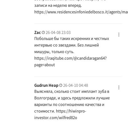
записи на неделю вперед.
https://www.residencesinfoniedelbosco.it/agents/ma
Zac
26-04-08 23:03
Побольше бы таких искренних и честных
интервью со звездами. Без лишней
мишуры, только суть.
https://iraqitube.com/@candidaragan64?
page=about
Gudrun Heap
26-04-10 04:48
Выясняла, сколько стоит имплант зуба в
Волгограде, и здесь предложили лучшие
варианты по соотношению качества и
стоимости.
https://hiwinpro-
investor.com/wilfred82o