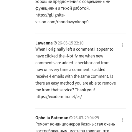
хорошие предложения с современными
функциями и тихой работой.
https://gl.ignite-
vision.com/rhondawynkoop0
Lawanna
26-03-15 22:10
When I originally left a comment I appear to
have clicked the -Notify me when new
comments are added- checkbox and from
now on every time a comment is added I
receive 4 emails with the same comment. Is
there an easy method you are able to remove
me from that service? Thank you!
https://exodermin.net/es/
Ophelia Bateman
26-03-29 04:29
Ремонт кондиционеров Казань стал очень
востребованным, мастера говорят, что