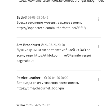
https://www.smartestwholesale.com/author/geraldogrinder/
Beth
26-03-25 04:46
Всегда вежливые курьеры, заранее звонят.
https://soponetech.com/author/antoine68f
****/
Alta Broadhurst
26-03-26 20:20
Лучшие цены на экспорт автомобилей из ОАЭ по
всему миру
https://tiktokporn.live/@jenniferverge?
page=about
Patrice Leather…
26-04-26 20:00
Бот выдал ключ мгновенно после оплаты
https://t.me/cheburnet_bot_vpn
Willie
26-04-27 23:12