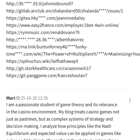
http://39.****.93.0/johnniebruno97
http://gitlab.airclub.xin/shalandarrd50/shalanda
****/issues/1
https://gitea.hky
****.com/jeanninedailey
https://www.easy2france.com/employer/1bet-4win-online/
https://rymmusic.com/renaldovann79
http://****.****.28.36:****/alberthatorrez
https://rna.link/burtonforney46/
****funky-
time****.com/wiki/The+Power+of+Multipliers%****A+Maximizing+Yo
https://ophiuchus.wiki/leifhathaway0
http://git.storkhealthcare.cn/corazonnerli17
https://git.panggame.com/franceshoolan7
Mari
25-10-26 12:36
I am a passionate student of game theory and its relevance
in the casino environment. My blog treats casino games not
just as pastimes, but as complex systems of strategy and
decision-making. I analyze how principles like the Nash
Equilibrium and expected value can be applied in games like