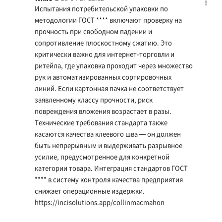
Испытания потребительской упаковки по
методологии ГОСТ **** включают проверку на
прочность при свободном падении и
сопротивление плоскостному сжатию. Это
критически важно для интернет-торговли и
ритейла, где упаковка проходит через множество
рук и автоматизированных сортировочных
линий. Если картонная пачка не соответствует
заявленному классу прочности, риск
повреждения вложения возрастает в разы.
Технические требования стандарта также
касаются качества клеевого шва — он должен
быть непрерывным и выдерживать разрывное
усилие, предусмотренное для конкретной
категории товара. Интеграция стандартов ГОСТ
**** в систему контроля качества предприятия
снижает операционные издержки.
https://incisolutions.app/collinmacmahon