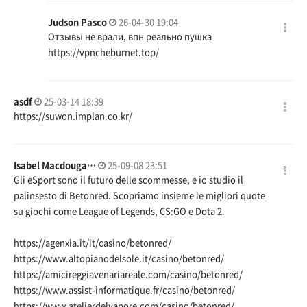
Judson Pasco
26-04-30 19:04
Отзывы не врали, впн реально пушка
https://vpncheburnet.top/
asdf
25-03-14 18:39
https://suwon.implan.co.kr/
Isabel Macdouga…
25-09-08 23:51
Gli eSport sono il futuro delle scommesse, e io studio il
palinsesto di Betonred. Scopriamo insieme le migliori quote
su giochi come League of Legends, CS:GO e Dota 2.
https://agenxia.it/it/casino/betonred/
https://www.altopianodelsole.it/casino/betonred/
https://amicireggiavenariareale.com/casino/betonred/
https://www.assist-informatique.fr/casino/betonred/
https://www.atelierdelvapore.com/casino/betonred/