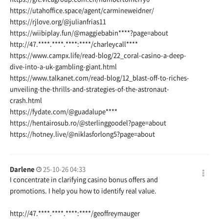
https://utahoffice.space/agent/carmineweidner/
https://rjlove.org/@julianfrias11
https://wiibiplay.fun/@maggiebabin
****?page=about
http://47.****.****.****:****/charleycall****
https://www.campx.life/read-blog/22_coral-casino-a-deep-
dive-into-a-uk-gambling-giant.html
https://www.talkanet.com/read-blog/12_blast-off-to-riches-
unveiling-the-thrills-and-strategies-of-the-astronaut-
crash.html
https://fydate.com/@guadalupe
****
https://hentairosub.ro/@sterlinggoodel?page=about
https://hotney.live/@niklasforlong5?page=about
Darlene
25-10-26 04:33
I concentrate in clarifying casino bonus offers and
promotions. I help you how to identify real value.
http://47.****.****.****:****/geoffreymauger