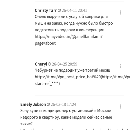
Christy Tarr
26-04-11 20:41
Очень выручили с услугой коврики для
мыши на заказ, когда нужно было быстро
подготовить подарки к конференции.
https://mayvideo.in/@janelllamilami?
page=about
Cheryl
26-04-25 20:59
Чебурнет не подводит уже третий месяц
https://t.me/Vpn_best_price_bot%20(https://t.me/Vp
start=ref_
****)
Emely Jobson
26-03-18 17:24
Хочу купить кондиционер с установкой в Москве
недорого в квартиру, какие модели сейчас самые
тихие?