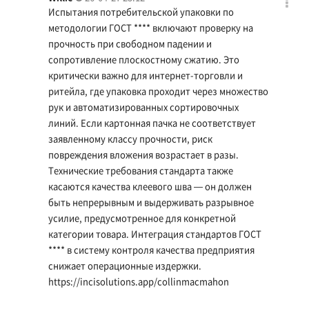
Испытания потребительской упаковки по
методологии ГОСТ **** включают проверку на
прочность при свободном падении и
сопротивление плоскостному сжатию. Это
критически важно для интернет-торговли и
ритейла, где упаковка проходит через множество
рук и автоматизированных сортировочных
линий. Если картонная пачка не соответствует
заявленному классу прочности, риск
повреждения вложения возрастает в разы.
Технические требования стандарта также
касаются качества клеевого шва — он должен
быть непрерывным и выдерживать разрывное
усилие, предусмотренное для конкретной
категории товара. Интеграция стандартов ГОСТ
**** в систему контроля качества предприятия
снижает операционные издержки.
https://incisolutions.app/collinmacmahon