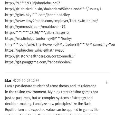
http://39.****.93.0/johnniebruno97
http://gitlab.airclub.xin/shalandarrd50/shalanda
****/issues/1
https://gitea.hky
****.com/jeanninedailey
https://www.easy2france.com/employer/1bet-4win-online/
https://rymmusic.com/renaldovann79
http://****.****.28.36:****/alberthatorrez
https://rna.link/burtonforney46/
****funky-
time****.com/wiki/The+Power+of+Multipliers%****A+Maximizing+Yo
https://ophiuchus.wiki/leifhathaway0
http://git.storkhealthcare.cn/corazonnerli17
https://git.panggame.com/franceshoolan7
Mari
25-10-26 12:36
I am a passionate student of game theory and its relevance
in the casino environment. My blog treats casino games not
just as pastimes, but as complex systems of strategy and
decision-making. I analyze how principles like the Nash
Equilibrium and expected value can be applied in games like