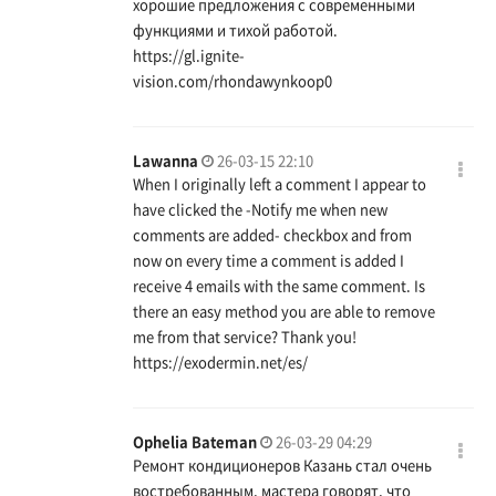
хорошие предложения с современными
функциями и тихой работой.
https://gl.ignite-
vision.com/rhondawynkoop0
Lawanna
26-03-15 22:10
When I originally left a comment I appear to
have clicked the -Notify me when new
comments are added- checkbox and from
now on every time a comment is added I
receive 4 emails with the same comment. Is
there an easy method you are able to remove
me from that service? Thank you!
https://exodermin.net/es/
Ophelia Bateman
26-03-29 04:29
Ремонт кондиционеров Казань стал очень
востребованным, мастера говорят, что