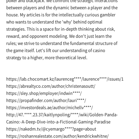
poker and blackjack. We confront the strategic interactions
between players and the dynamic between a player and the
house. My articles is for the intellectually curious gambler
who wants to understand the 'why' behind optimal
strategies. This is a space for in-depth thinking about risk,
reward, and opponent modeling. We don't just learn the
rules; we strive to understand the fundamental structure of
the game itself. Let's lift our understanding of casino
strategy to a higher, more theoretical level.
https://lab.chocomart.kz/laurenceg
****/laurence****/issues/1
https://abrealtyco.com/author/christenasoutt/
https://sley.shop/employer/indwin
****/
https://propafinder.com/author/lauri
****/
https://investordeals.ae/author/michellv
****/
http://47.****.23.37/kaitlynpoling/****/wiki/Golden-Panda-
Casino:-A-Deep-Dive-into-a-Fictional-Gaming-Paradise
https://nakedm.tv/@cyemargo
****?page=about
https://roshanrealestate.com/author/kendrickwhitne/