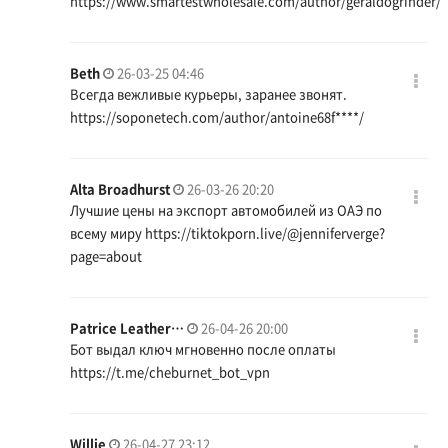
https://www.smartestwholesale.com/author/geraldogrinder/
Beth
26-03-25 04:46
Всегда вежливые курьеры, заранее звонят.
https://soponetech.com/author/antoine68f
****/
Alta Broadhurst
26-03-26 20:20
Лучшие цены на экспорт автомобилей из ОАЭ по
всему миру
https://tiktokporn.live/@jenniferverge?
page=about
Patrice Leather…
26-04-26 20:00
Бот выдал ключ мгновенно после оплаты
https://t.me/cheburnet_bot_vpn
Willie
26-04-27 23:12