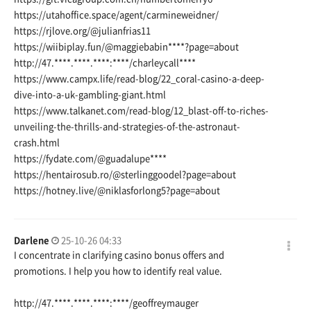
https://utahoffice.space/agent/carmineweidner/
https://rjlove.org/@julianfrias11
https://wiibiplay.fun/@maggiebabin
****?page=about
http://47.****.****.****:****/charleycall****
https://www.campx.life/read-blog/22_coral-casino-a-deep-
dive-into-a-uk-gambling-giant.html
https://www.talkanet.com/read-blog/12_blast-off-to-riches-
unveiling-the-thrills-and-strategies-of-the-astronaut-
crash.html
https://fydate.com/@guadalupe
****
https://hentairosub.ro/@sterlinggoodel?page=about
https://hotney.live/@niklasforlong5?page=about
Darlene
25-10-26 04:33
I concentrate in clarifying casino bonus offers and
promotions. I help you how to identify real value.
http://47.****.****.****:****/geoffreymauger