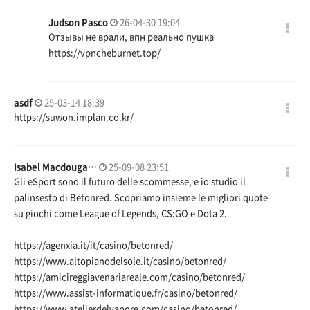
Judson Pasco
26-04-30 19:04
Отзывы не врали, впн реально пушка
https://vpncheburnet.top/
asdf
25-03-14 18:39
https://suwon.implan.co.kr/
Isabel Macdouga…
25-09-08 23:51
Gli eSport sono il futuro delle scommesse, e io studio il
palinsesto di Betonred. Scopriamo insieme le migliori quote
su giochi come League of Legends, CS:GO e Dota 2.
https://agenxia.it/it/casino/betonred/
https://www.altopianodelsole.it/casino/betonred/
https://amicireggiavenariareale.com/casino/betonred/
https://www.assist-informatique.fr/casino/betonred/
https://www.atelierdelvapore.com/casino/betonred/