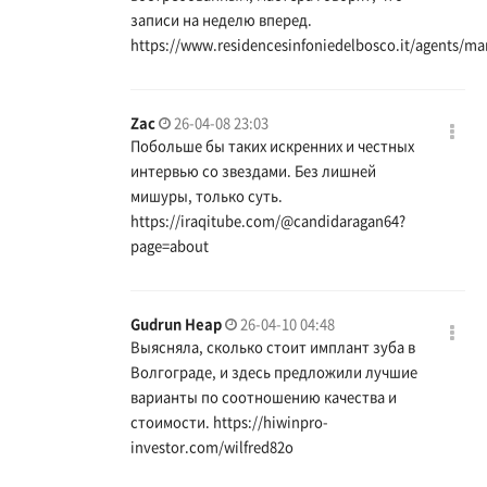
записи на неделю вперед.
https://www.residencesinfoniedelbosco.it/agents/ma
Zac
26-04-08 23:03
Побольше бы таких искренних и честных
интервью со звездами. Без лишней
мишуры, только суть.
https://iraqitube.com/@candidaragan64?
page=about
Gudrun Heap
26-04-10 04:48
Выясняла, сколько стоит имплант зуба в
Волгограде, и здесь предложили лучшие
варианты по соотношению качества и
стоимости.
https://hiwinpro-
investor.com/wilfred82o