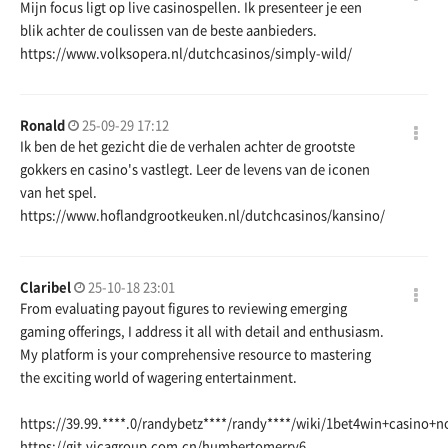
Mijn focus ligt op live casinospellen. Ik presenteer je een
blik achter de coulissen van de beste aanbieders.
https://www.volksopera.nl/dutchcasinos/simply-wild/
Ronald
25-09-29 17:12
Ik ben de het gezicht die de verhalen achter de grootste
gokkers en casino's vastlegt. Leer de levens van de iconen
van het spel.
https://www.hoflandgrootkeuken.nl/dutchcasinos/kansino/
Claribel
25-10-18 23:01
From evaluating payout figures to reviewing emerging
gaming offerings, I address it all with detail and enthusiasm.
My platform is your comprehensive resource to mastering
the exciting world of wagering entertainment.
https://39.99.
****.0/randybetz****/randy****/wiki/1bet4win+casin
https://git.vicagroup.com.cn/humbertomerry6