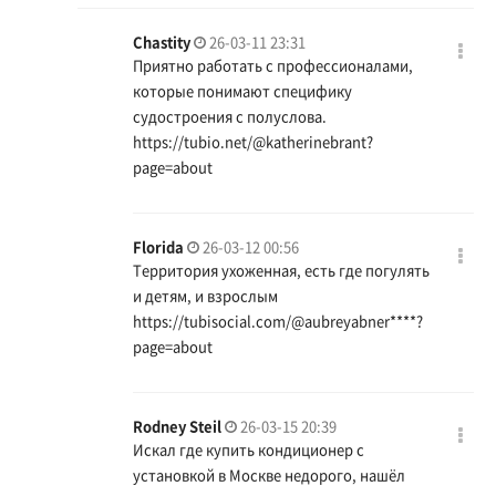
Chastity
26-03-11 23:31
Приятно работать с профессионалами,
которые понимают специфику
судостроения с полуслова.
https://tubio.net/@katherinebrant?
page=about
Florida
26-03-12 00:56
Территория ухоженная, есть где погулять
и детям, и взрослым
https://tubisocial.com/@aubreyabner
****?
page=about
Rodney Steil
26-03-15 20:39
Искал где купить кондиционер с
установкой в Москве недорого, нашёл