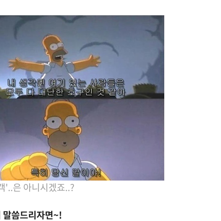
객'..은 아니시겠죠..?
 말씀드리자면~!