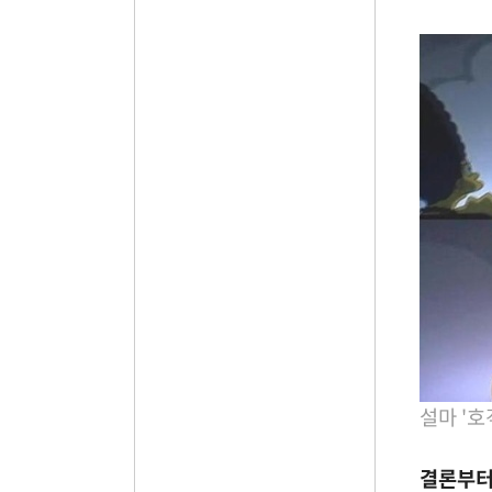
설마 '호
결론부터