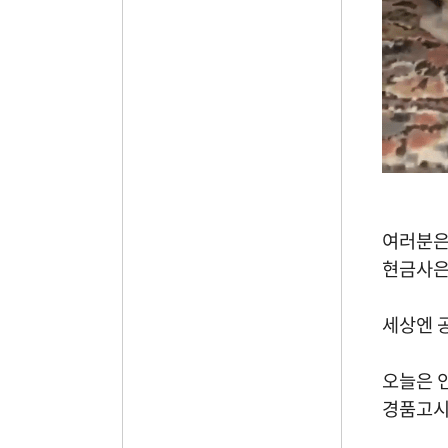
여러분은
현금사은
세상엔 
오늘은 
경품고시