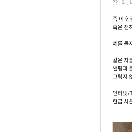
?? : 왜
즉 이 
혹은 전
예를 들
같은 차
썬팅과 
그렇지 
인터넷/
현금 사