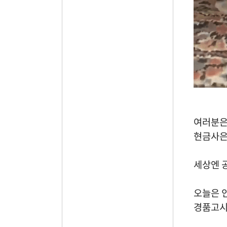
여러분은
현금사은
세상엔 
오늘은 
경품고시