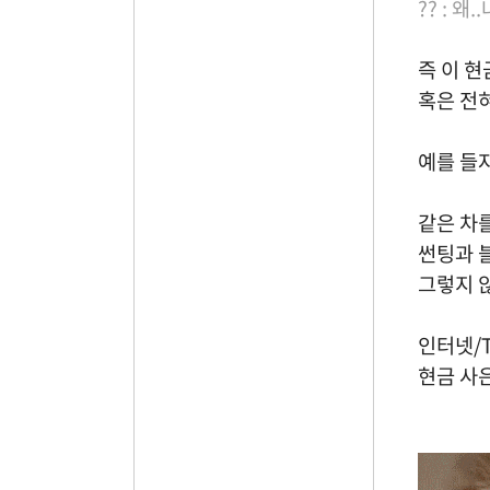
?? : 왜
즉 이 
혹은 전
예를 들
같은 차
썬팅과 
그렇지 
인터넷/
현금 사