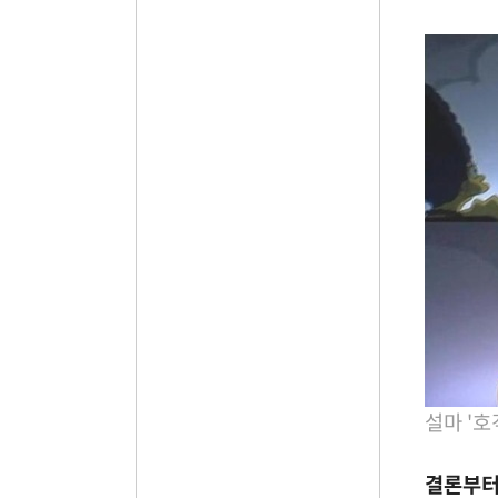
설마 '호
결론부터