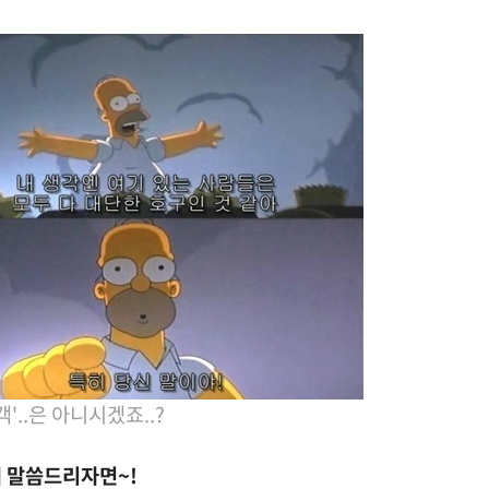
객'..은 아니시겠죠..?
 말씀드리자면~!